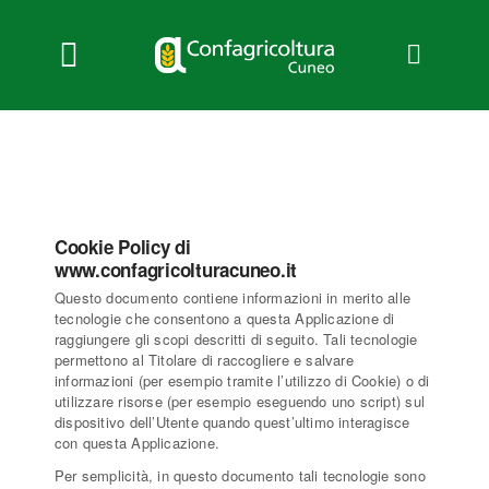
Salta
al
contenuto
Toggle
Navigation
Chi siamo
Servizi
News
Bandi
Cookie Policy di
www.confagricolturacuneo.it
Formazione
Questo documento contiene informazioni in merito alle
Convenzioni
tecnologie che consentono a questa Applicazione di
raggiungere gli scopi descritti di seguito. Tali tecnologie
L’Agricoltore cuneese
permettono al Titolare di raccogliere e salvare
informazioni (per esempio tramite l’utilizzo di Cookie) o di
Fotogallery
utilizzare risorse (per esempio eseguendo uno script) sul
dispositivo dell’Utente quando quest’ultimo interagisce
Lavora con noi
con questa Applicazione.
Contatti
Per semplicità, in questo documento tali tecnologie sono