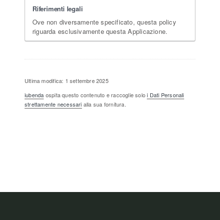
Riferimenti legali
Ove non diversamente specificato, questa policy
riguarda esclusivamente questa Applicazione.
Ultima modifica: 1 settembre 2025
iubenda
ospita questo contenuto e raccoglie solo
i Dati Personali
strettamente necessari
alla sua fornitura.